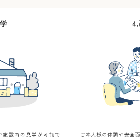
学
4.
や施設内の見学が可能で
ご本人様の体調や安全